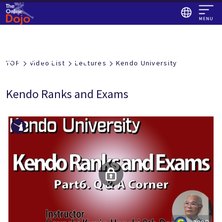
座学
LECTURES
TOP
Video List
Lectures
Kendo University
Kendo Ranks and Exams