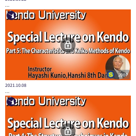
…
200P
2021.10.08
…