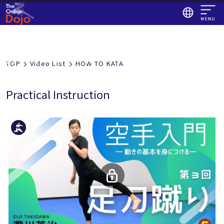
HOW TO 形
HOW TO KATA
TOP
Video List
HOW TO KATA
Practical Instruction