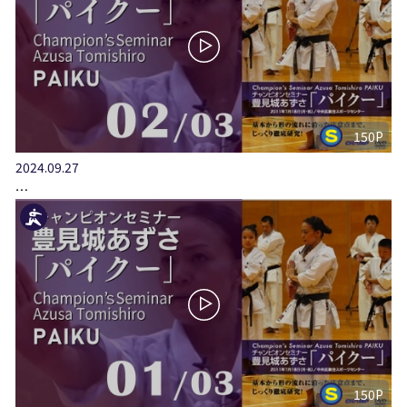
150P
2024.09.27
…
150P